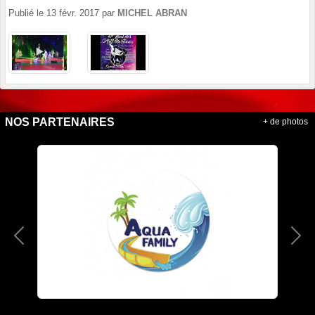
Publié le
13 févr. 2017
par
MICHEL ABRAN
NOS PARTENAIRES
+ de photos
Précedent
Sui