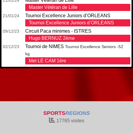
Master Vétéran de Lille
21/01/24
Master Vétéran de Lille
Tournoi Excellence Juniors d’ORLEANS
21/01/24
Tournoi Excellence Juniors d’ORLEANS
Circuit Paca minimes - ISTRES
09/12/23
Hugo BERNUZ 2ème
Tournoi de NIMES
02/12/23
Tournoi Excellence Seniors -52
kg
Mel LE CAM 1ère
SPORTS
REGIONS
17765
visites