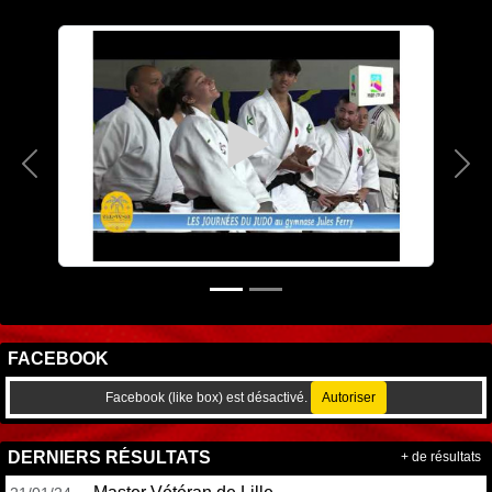
Précedent
Sui
FACEBOOK
Facebook (like box) est désactivé.
Autoriser
DERNIERS RÉSULTATS
+ de résultats